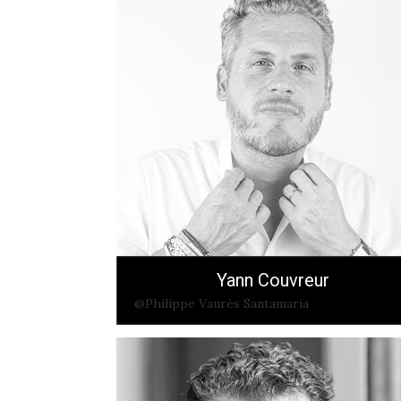
Yann Couvreur
@Philippe Vaurès Santamaria