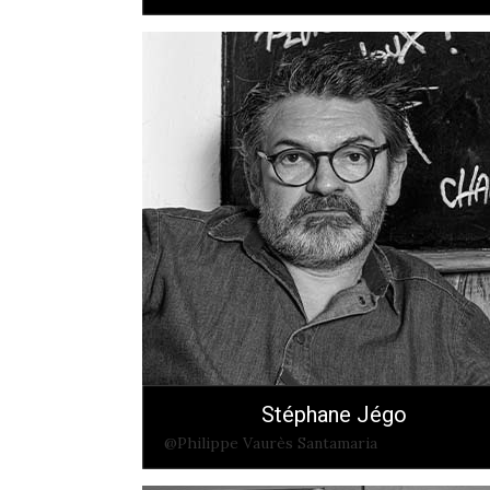
Stéphane Jégo
@Philippe Vaurès Santamaria