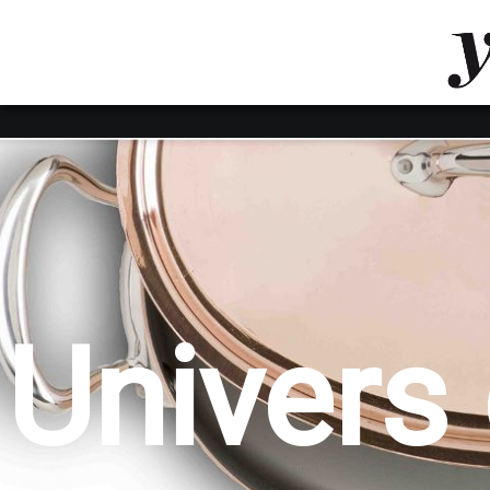
LUVTHEMES_DYNAMIC_INLINE_CSS_PLACEHOL
LIENS RAPIDES
Univers