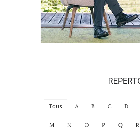
REPERTO
Tous
A
B
C
D
M
N
O
P
Q
R