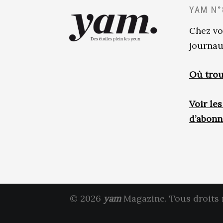
YAM N°
Chez vo
journau
Où trou
Voir le
d’abon
© 2026
yam
Magazine. Tous droits 