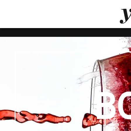
LUVTHEMES_DYNAMIC_INLINE_CSS_PLACEHOL
LIENS RAPIDES
B