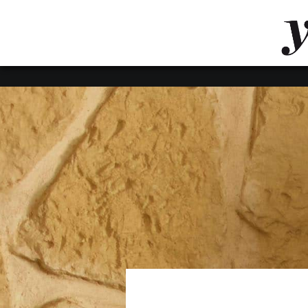
LUVTHEMES_DYNAMIC_INLINE_CSS_PLACEHOL
LIENS RAPIDES