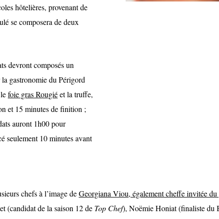
oles hôtelières, provenant de
oulé se composera de deux
idats devront composés un
r la gastronomie du Périgord
 le
foie gras Rougié
et la truffe,
n et 15 minutes de finition ;
idats auront 1h00 pour
cé seulement 10 minutes avant
usieurs chefs à l’image de
Georgiana Viou, également cheffe invitée d
 (candidat de la saison 12 de
Top Chef
), Noëmie Honiat (finaliste d