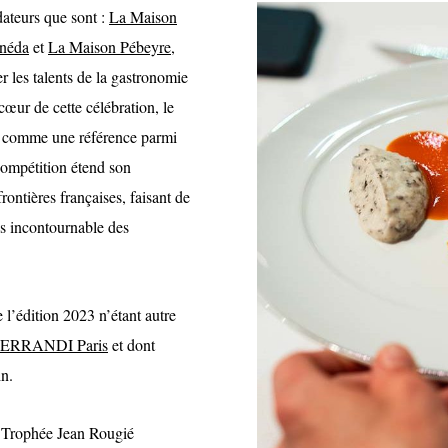
dateurs que sont :
La Maison
anéda
et
La Maison Pébeyre
,
r les talents de la gastronomie
cœur de cette célébration, le
 comme une référence parmi
compétition étend son
ontières françaises, faisant de
s incontournable des
 l’édition 2023 n’étant autre
à FERRANDI Paris
et dont
in.
du Trophée Jean Rougié