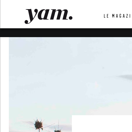
LUVTHEMES_DYNAMIC_INLINE_CSS_PLACEHOL
LE MAGAZI
LIENS RAPIDES