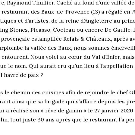
, Raymond Thuilier. Caché au fond d’une vallée des 
-restaurant des Baux-de-Provence (13) a régalé en 7
ques et d’artistes, de la reine d’Angleterre au princ
lling Stones, Picasso, Cocteau ou encore De Gaulle.
e provençale estampillée Relais & Châteaux, après 
rplombe la vallée des Baux, nous sommes émerveillés
s entourent. Nous voici au cœur du Val d’Enfer, mai
r que le nom. Qui aurait cru qu’un lieu à l’appellation
l havre de paix ?
s le chemin des cuisines afin de rejoindre le chef G
t ainsi que sa brigade qui s’affaire depuis les pre
 a réalisé son « rêve de gamin » le 27 janvier 2020
lin, tout juste 30 ans après que le restaurant l’a pe