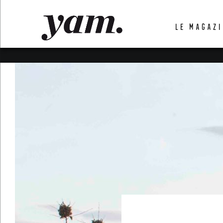
LUVTHEMES_DYNAMIC_INLINE_CSS_PLACEHOL
LE MAGAZI
LIENS RAPIDES