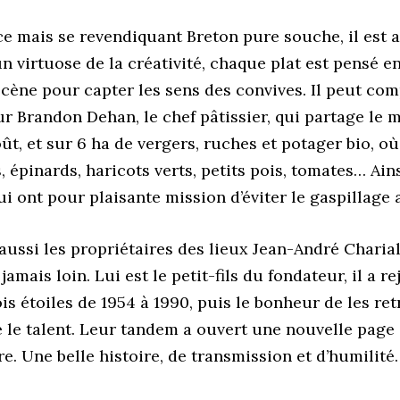
ce mais se revendiquant Breton pure souche, il est 
 un virtuose de la créativité, chaque plat est pensé 
 scène pour capter les sens des convives. Il peut co
r Brandon Dehan, le chef pâtissier, qui partage le 
ût, et sur 6 ha de vergers, ruches et potager bio, où
 épinards, haricots verts, petits pois, tomates… Ai
qui ont pour plaisante mission d’éviter le gaspillage 
 a aussi les propriétaires des lieux Jean-André Chari
amais loin. Lui est le petit-fils du fondateur, il a re
rois étoiles de 1954 à 1990, puis le bonheur de les r
e le talent. Leur tandem a ouvert une nouvelle page 
. Une belle histoire, de transmission et d’humilité.