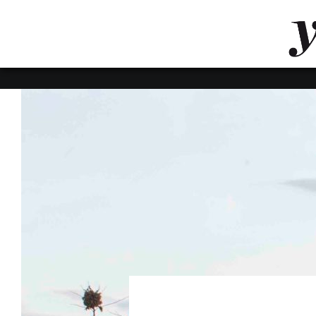
LUVTHEMES_DYNAMIC_INLINE_CSS_PLACEHOL
LIENS RAPIDES