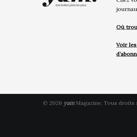
journau
Où trou
Voir le
d’abon
© 2026
yam
Magazine. Tous droits 