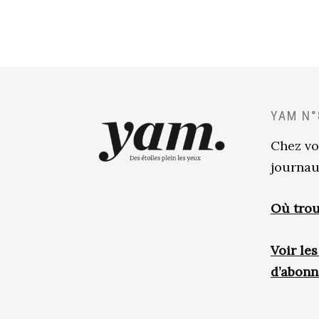
YAM N°
Chez vo
journau
Où trou
Voir le
d’abon