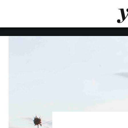
LUVTHEMES_DYNAMIC_INLINE_CSS_PLACEHOL
LIENS RAPIDES