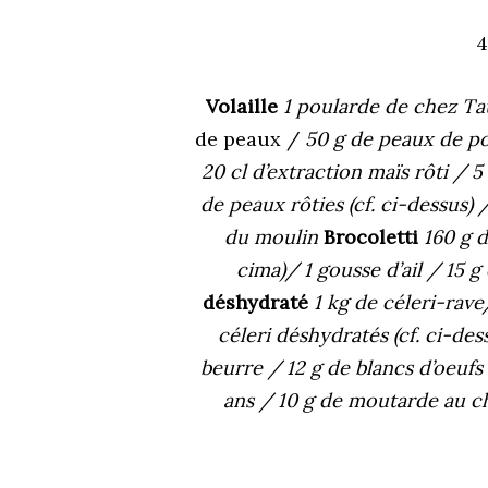
4
Volaille
1 poularde de chez T
de peaux /
50 g de peaux de p
20 cl d’extraction maïs rôti /
5
de peaux rôties (cf. ci-dessus)
du moulin
Brocoletti
160 g 
cima)/
1 gousse d’ail /
15 g
déshydraté
1 kg de céleri-rav
céleri déshydratés (cf. ci-des
beurre /
12 g de blancs d’oeuf
ans /
10 g de moutarde au c