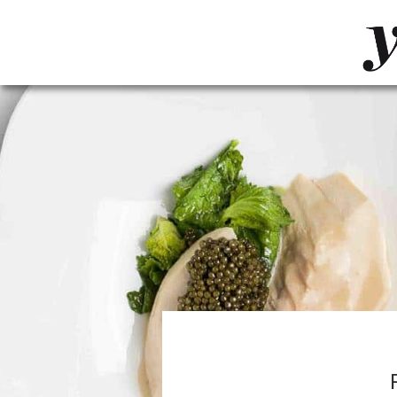
LUVTHEMES_DYNAMIC_INLINE_CSS_PLACEHOL
LIENS RAPIDES