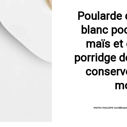
Poularde 
blanc poc
maïs et 
porridge d
conservé
mo
PHOTO PHILIPPE VAURÈS SAN