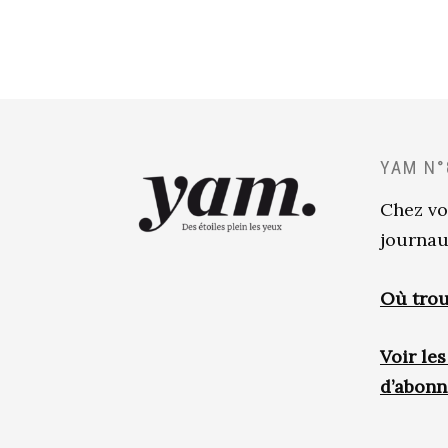
YAM N°
Chez vo
journau
Où trou
Voir le
d’abon