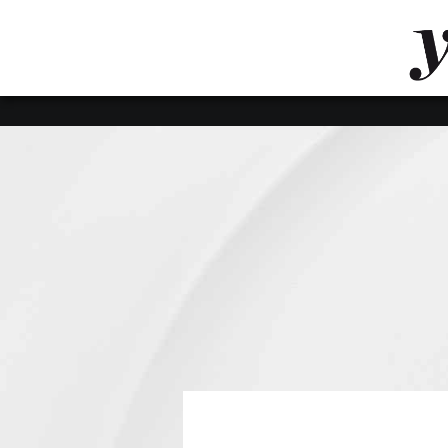
LUVTHEMES_DYNAMIC_INLINE_CSS_PLACEHOL
LIENS RAPIDES