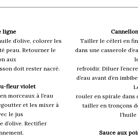
 ligne
Cannelloni
ile d’olive, colorer les
Tailler le céleri en fi
té peau. Retourner le
dans une casserole d’ea
on aux
l
sson doit rester nacré.
refroidir. Diluer l’enc
d’eau avant d’en imbiber
-fleur violet
L
 en morceaux à l’eau
rouler en spirale dans 
égoutter et les mixer à
tailler en tronçons de
ec le jus
l’huile 
e d’olive. Rectifier
onnement.
Sauce aux poi