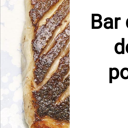
Bar 
d
po