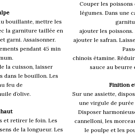
Couper les poissons 
lpe
légumes. Dans une cas
u bouillante, mettre les
garnitu
 la garniture taillée en
ajouter les poissons.
t garni. Assaisonner.
ajouter le safran. Laiss
sements pendant 45 min
Pass
mum.
chinois étamine. Réduir
e la cuisson, laisser
sauce au beurre et
s dans le bouillon. Les
au feu de
Finition e
uile d’olive.
Sur une assiette, dispos
une virgule de purée 
chaut
Disposer harmonieuse
et retirer le foin. Les
cannelloni, les morceau
sens de la longueur. Les
le poulpe et les pou