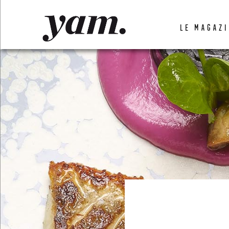
LUVTHEMES_DYNAMIC_INLINE_CSS_PLACEHOL
LE MAGAZI
LIENS RAPIDES