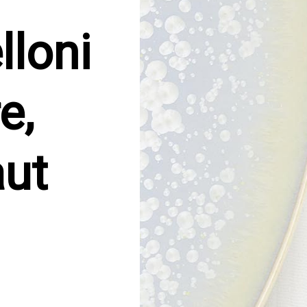
lloni
e,
aut