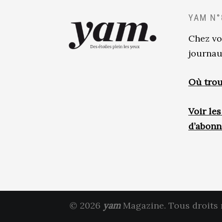
YAM N°
Chez vo
journau
Où trou
Voir le
d’abon
© 2026
yam
Magazine. Tous droits 