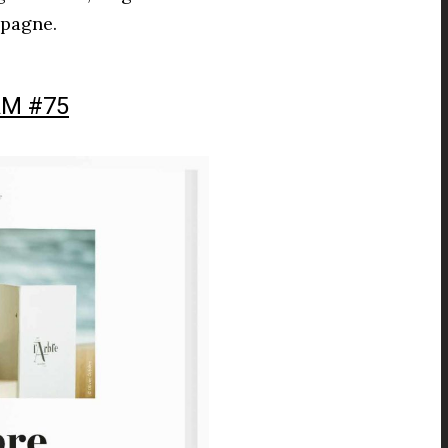
spagne.
M #75