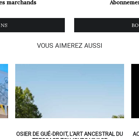
les marchands
Abonnemen
INS
BO
VOUS AIMEREZ AUSSI
OSIER DE GUÉ-DROIT, L’ART ANCESTRAL DU
AC