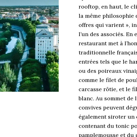
rooftop, en haut, le c
la même philosophie d
offres qui varient », 
l’un des associés. En e
restaurant met à l’ho
traditionnelle françai
entrées tels que le h
ou des poireaux vinaig
comme le filet de poul
carcasse rôtie, et le f
blanc. Au sommet de l’
convives peuvent dég
également siroter un c
contenant du tonic p
pamplemousse et du gi