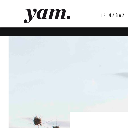
LUVTHEMES_DYNAMIC_INLINE_CSS_PLACEHOL
LE MAGAZI
LIENS RAPIDES