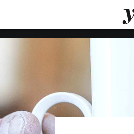
LUVTHEMES_DYNAMIC_INLINE_CSS_PLACEHOL
LIENS RAPIDES