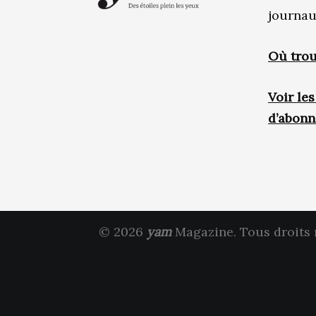
journau
Où trou
Voir le
d’abon
© 2026
yam
Magazine. Tous droits 