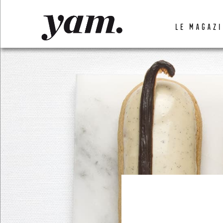
LUVTHEMES_DYNAMIC_INLINE_CSS_PLACEHOL
LE MAGAZI
LIENS RAPIDES