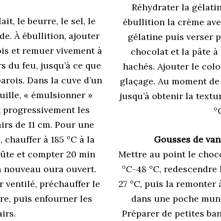
Réhydrater la gélatin
it, le beurre, le sel, le
ébullition la crème ave
de. À ébullition, ajouter
gélatine puis verser 
ois et remuer vivement à
chocolat et la pâte à
rs du feu, jusqu’à ce que
hachés. Ajouter le color
arois. Dans la cuve d’un
glaçage. Au moment de l’
uille, « émulsionner »
jusqu’à obtenir la textu
t progressivement les
°C
irs de 11 cm. Pour une
 chauffer à 185 °C à la
Gousses de vani
voûte et compter 20 min
Mettre au point le chocol
à nouveau oura ouvert.
°C-48 °C, redescendre 
 ventilé, préchauffer le
27 °C, puis la remonter 
dre, puis enfourner les
dans une poche munie
irs.
Préparer de petites ban