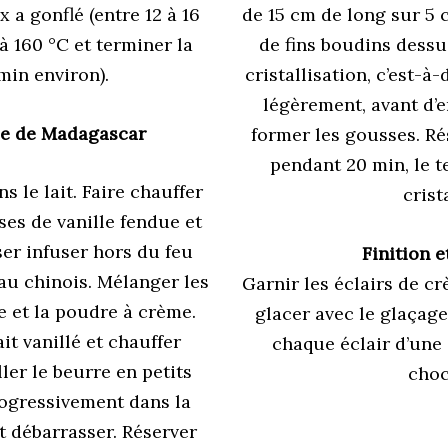
 a gonflé (entre 12 à 16
de 15 cm de long sur 5 
à 160 °C et terminer la
de fins boudins dessu
min environ).
cristallisation, c’est-à-
légèrement, avant d’en
le de Madagascar
former les gousses. Ré
pendant 20 min, le t
s le lait. Faire chauffer
crista
sses de vanille fendue et
ser infuser hors du feu
Finition e
au chinois. Mélanger les
Garnir les éclairs de crè
e et la poudre à crème.
glacer avec le glaçage
it vanillé et chauffer
chaque éclair d’une 
ller le beurre en petits
choc
rogressivement dans la
t débarrasser. Réserver