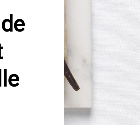
 de
t
le