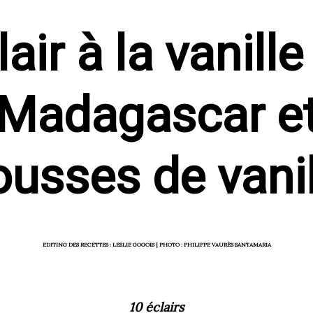
lair à la vanille
Madagascar e
ousses de vanil
EDITING DES RECETTES :
LESLIE GOGOIS
| PHOTO :
PHILIPPE VAURÈS SANTAMARIA
10 éclairs