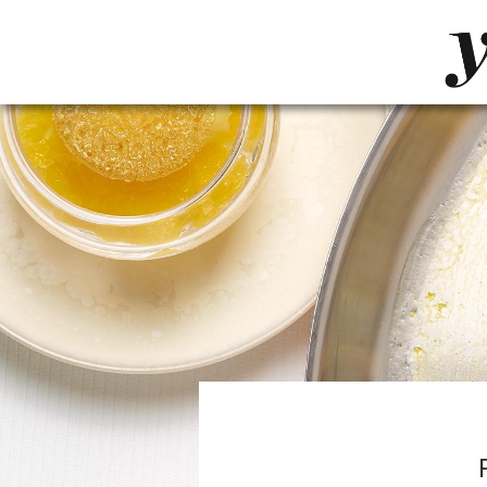
LUVTHEMES_DYNAMIC_INLINE_CSS_PLACEHOL
LIENS RAPIDES