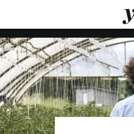
LUVTHEMES_DYNAMIC_INLINE_CSS_PLACEHOL
LIENS RAPIDES