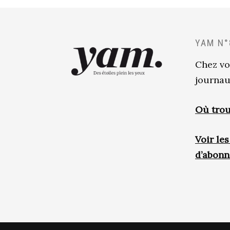
YAM N°
Chez vo
journau
Où trou
Voir le
d’abon