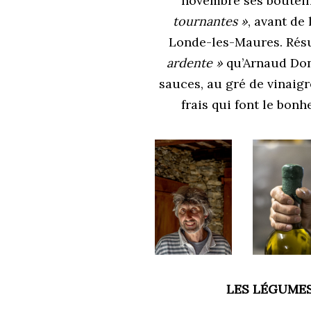
novembre ses bouteil
tournantes »
, avant de
Londe-les-Maures. Résu
ardente »
qu’Arnaud Don
sauces, au gré de vinaigr
frais qui font le bonh
LES LÉGUME