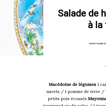
Salade de 
à la
PHOTO VALÉRY G
Macédoine de légumes
1 ca
navets / 1 pomme de terre / 1
petits pois écossés
Mayonna
tournesol ou de colza / 1 jaun