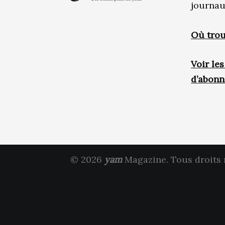
journau
Où trou
Voir le
d’abon
© 2026
yam
Magazine. Tous droits 