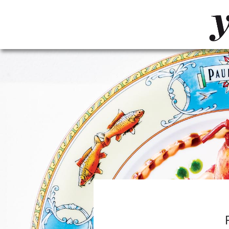
LUVTHEMES_DYNAMIC_INLINE_CSS_PLACEHOL
LIENS RAPIDES