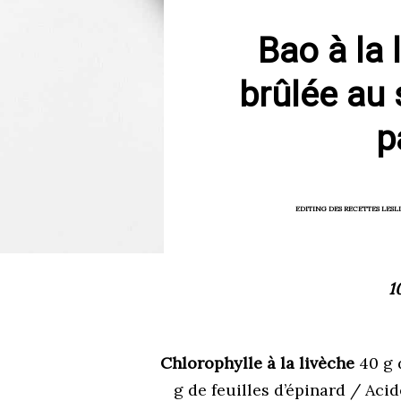
Bao à la 
brûlée au 
p
EDITING DES RECETTES
LESL
1
Chlorophylle à la livèche
40 g 
g de feuilles d’épinard / Ac