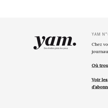
YAM N°
Chez vo
journau
Où trou
Voir le
d’abon