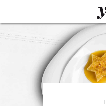
LUVTHEMES_DYNAMIC_INLINE_CSS_PLACEHOL
LIENS RAPIDES