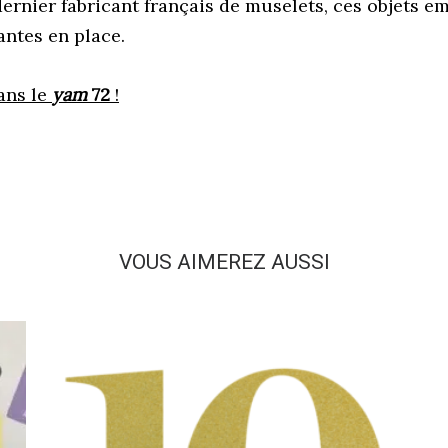
dernier fabricant français de muselets, ces objets e
antes en place.
ans le
yam
72
!
VOUS AIMEREZ AUSSI