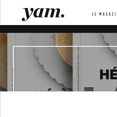
LUVTHEMES_DYNAMIC_INLINE_CSS_PLACEHOL
LE MAGAZI
LIENS RAPIDES