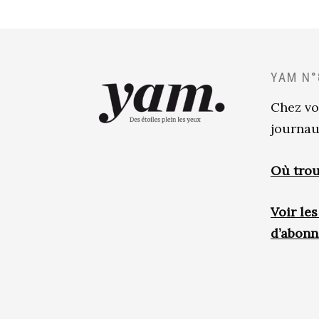
YAM N°
Chez vo
journau
Où trou
Voir le
d’abon