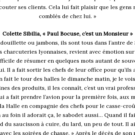
couter ses clients. Cela lui fait plaisir que les gens
comblés de chez lui. »
Colette Sibilia, « Paul Bocuse, c’est un Monsieur »
douillette ou jambons, ils sont tous dans l’antre de Si
es charcuteries lyonnaises, revient avec émotion sur
fficile de résumer en quelques mots autant de souve
ui. Il a fait sortir les chefs de leur office pour qu’il
ait le tour des halles le dimanche matin, je le vois
ines des produits, il les connaît, c’est un vrai profe
ui a fait prendre l’avion pour la première fois, au
 la Halle en compagnie des chefs pour le casse-croût
 au foin il adorait ça, le sabodet aussi… Quand il fa
d du saucisson à cuire, du lard, un peu de tout. Il 
avec les soirées de chasse. » Après le décès de son m