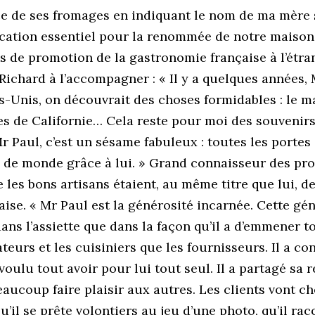
e de ses fromages en indiquant le nom de ma mère s
ation essentiel pour la renommée de notre maison e
s de promotion de la gastronomie française à l’étran
 Richard à l’accompagner : « Il y a quelques années
s-Unis, on découvrait des choses formidables : le 
s de Californie… Cela reste pour moi des souvenirs
r Paul, c’est un sésame fabuleux : toutes les portes 
de monde grâce à lui. » Grand connaisseur des prod
les bons artisans étaient, au même titre que lui, 
ise. « Mr Paul est la générosité incarnée. Cette gé
ans l’assiette que dans la façon qu’il a d’emmener t
teurs et les cuisiniers que les fournisseurs. Il a co
 voulu tout avoir pour lui tout seul. Il a partagé sa
ucoup faire plaisir aux autres. Les clients vont ch
u’il se prête volontiers au jeu d’une photo, qu’il rac