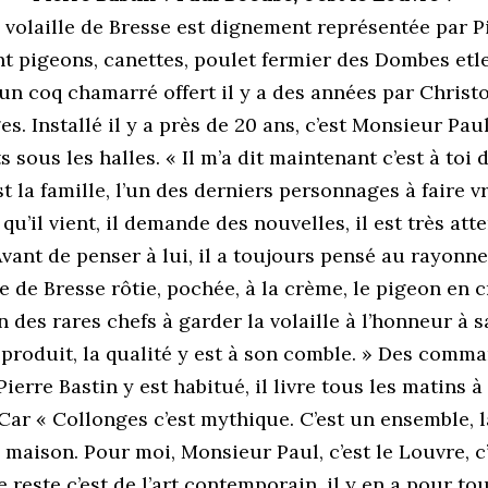
la volaille de Bresse est dignement représentée par Pie
ent pigeons, canettes, poulet fermier des Dombes etle
n coq chamarré offert il y a des années par Christ
s. Installé il y a près de 20 ans, c’est Monsieur Pau
sous les halles. « Il m’a dit maintenant c’est à toi d
st la famille, l’un des derniers personnages à faire 
qu’il vient, il demande des nouvelles, il est très atte
Avant de penser à lui, il a toujours pensé au rayonn
le de Bresse rôtie, pochée, à la crème, le pigeon en 
un des rares chefs à garder la volaille à l’honneur à 
 produit, la qualité y est à son comble. » Des comm
Pierre Bastin y est habitué, il livre tous les matins 
 Car « Collonges c’est mythique. C’est un ensemble, là
e maison. Pour moi, Monsieur Paul, c’est le Louvre, c’
e reste c’est de l’art contemporain, il y en a pour tou