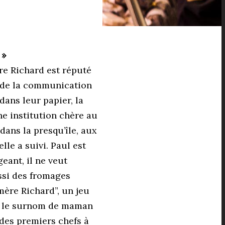
 »
re Richard est réputé
é de la communication
ans leur papier, la
ne institution chère au
ans la presqu’île, aux
lle a suivi. Paul est
eant, il ne veut
ssi des fromages
ère Richard”, un jeu
p, le surnom de maman
 des premiers chefs à