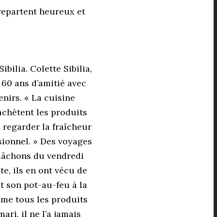
 repartent heureux et
bilia. Colette Sibilia,
 60 ans d’amitié avec
nirs. « La cuisine
s achètent les produits
 regarder la fraîcheur
ssionnel. » Des voyages
x mâchons du vendredi
e, ils en ont vécu de
it son pot-au-feu à la
aime tous les produits
ari, il ne l’a jamais