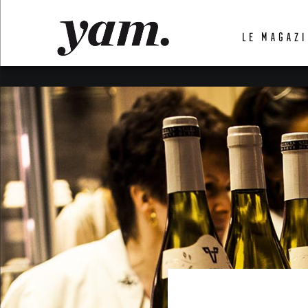
LUVTHEMES_DYNAMIC_INLINE_CSS_PLACEHOL
LE MAGAZI
LIENS RAPIDES