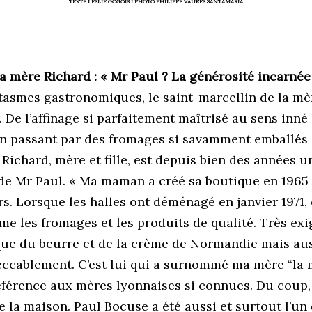
TEXTE LESLIE GOGOIS I PHOTO PHILIPPE VAURÈS SANTAMARIA
a mère Richard : « Mr Paul ? La générosité incarnée
ntasmes gastronomiques, le saint-marcellin de la mè
. De l’affinage si parfaitement maîtrisé au sens inn
n passant par des fromages si savamment emballés d
Richard, mère et fille, est depuis bien des années u
 de Mr Paul. « Ma maman a créé sa boutique en 1965 d
s. Lorsque les halles ont déménagé en janvier 1971, e
me les fromages et les produits de qualité. Très exig
ue du beurre et de la crème de Normandie mais au
eccablement. C’est lui qui a surnommé ma mère “la m
n référence aux mères lyonnaises si connues. Du cou
 la maison. Paul Bocuse a été aussi et surtout l’un