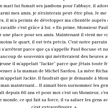
n mari lui fumait ses jambons pour l’abbaye, il adore
 parmi mes amis, je n’existerais peut-être plus. Je me
les, il m’a permis de développer ma clientèle auprès
 travaille c’est grâce à lui. » En prime, Monsieur Paul 
er une place pour ses amis. Maintenant il vient me v
ins le quart, il est très précis. C’est notre parrain 
 s’arrêtent parce que ça s’appelle Paul Bocuse et n
eaucoup de souvenirs qui mériteraient des heures au
jeune il m’appelait “Jackie” parce que j’étais toute f
s penser à la maman de Michel Sardou. La mère Richard
 m’appelait Jackie. Il faudrait que je demande à Mon
man maintenant… Il aimait bien surnommer les gen
t depuis 60 ans et pour moi c’est un Monsieur, c’e
 monde, ce qui fait sa force, il va saluer les gens av
c’est extraordinaire. »