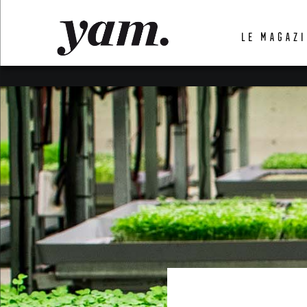
LUVTHEMES_DYNAMIC_INLINE_CSS_PLACEHOL
LE MAGAZI
LIENS RAPIDES