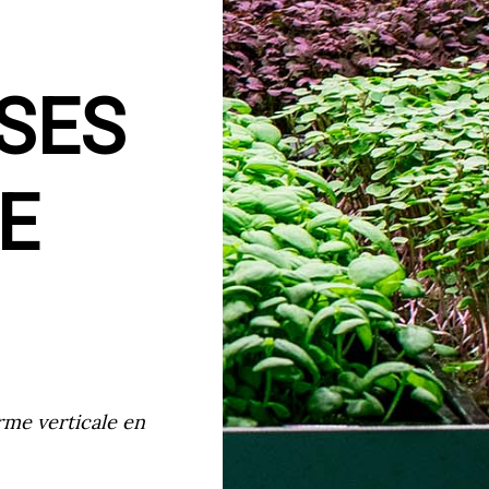
SES
E
rme verticale en