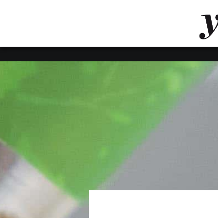
LUVTHEMES_DYNAMIC_INLINE_CSS_PLACEHOL
LIENS RAPIDES