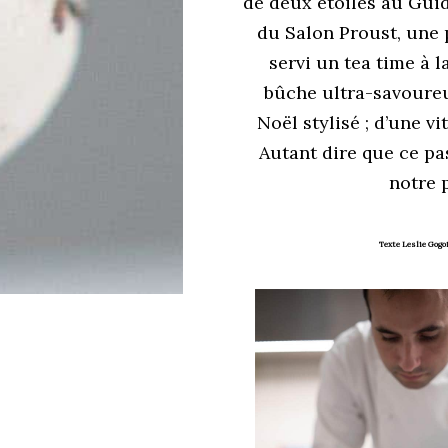
de deux étoiles au Guide
du Salon Proust, une 
servi un tea time à l
bûche ultra-savoure
Noël stylisé ; d’une v
Autant dire que ce pa
notre p
Texte Leslie Gog