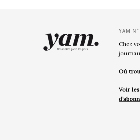
YAM N°
Chez vo
journau
Où trou
Voir le
d’abon