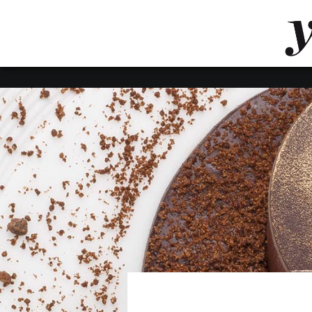
LUVTHEMES_DYNAMIC_INLINE_CSS_PLACEHOL
LIENS RAPIDES