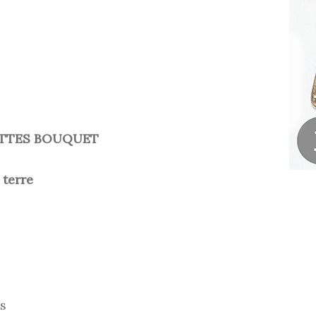
ETTES BOUQUET
 terre
es