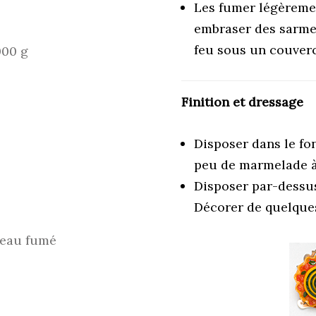
Les fumer légèremen
embraser des sarmen
feu sous un couverc
000 g
Finition et dressage
Disposer dans le fon
peu de marmelade à
Disposer par-dessus
Décorer de quelques
teau fumé