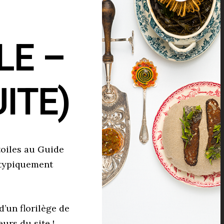
LE –
UITE)
toiles au Guide
 typiquement
’un florilège de
urs du site !