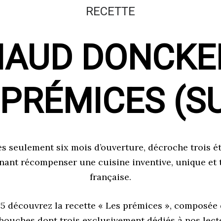
RECETTE
AUD DONCKE
 PRÉMICES
(S
ès seulement six mois d’ouverture, décroche trois é
enant récompenser une cuisine inventive, unique et
française.
5 découvrez la recette « Les prémices », composée d
ouches dont trois exclusivement dédiés à nos lecte