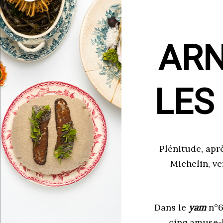
ARN
LES
Plénitude, apr
Michelin, v
Dans le
yam
n°6
cinq amuse-b