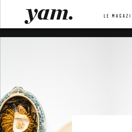
LUVTHEMES_DYNAMIC_INLINE_CSS_PLACEHOL
LE MAGAZI
LIENS RAPIDES