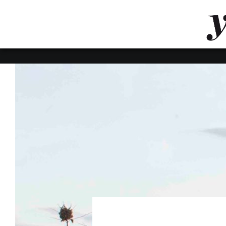
LUVTHEMES_DYNAMIC_INLINE_CSS_PLACEHOL
LIENS RAPIDES