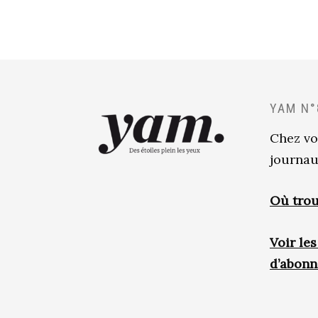
YAM N°
Chez vo
journau
Où trou
Voir le
d’abon