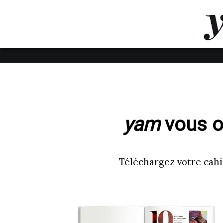
LUVTHEMES_DYNAMIC_INLINE_CSS_PLACEHOL
LIENS RAPIDES
yam
vous of
Téléchargez votre cahi