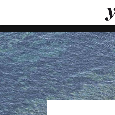
LUVTHEMES_DYNAMIC_INLINE_CSS_PLACEHOL
LIENS RAPIDES