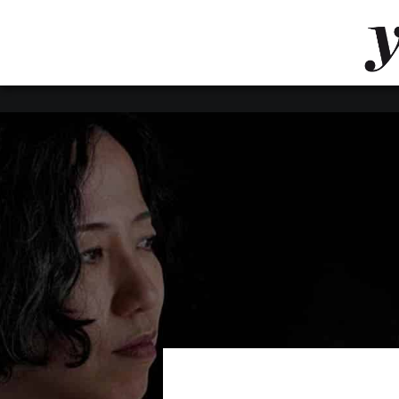
LUVTHEMES_DYNAMIC_INLINE_CSS_PLACEHOL
LIENS RAPIDES