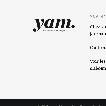
YAM N°
Chez vo
journau
Où trou
Voir le
d’abon