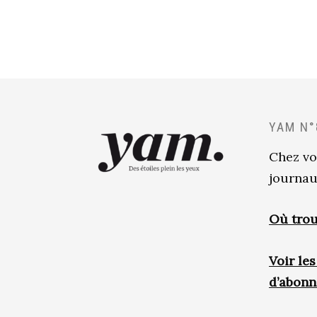
YAM N°
Chez vo
journau
Où trou
Voir le
d’abon