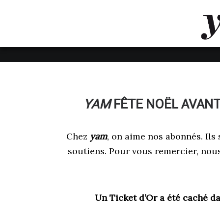
LUVTHEMES_DYNAMIC_INLINE_CSS_PLACEHOL
LIENS RAPIDES
YAM
FÊTE NOËL AVANT 
Chez
yam
, on aime nos abonnés. Ils 
soutiens. Pour vous remercier, nou
Un Ticket d’Or a été caché 