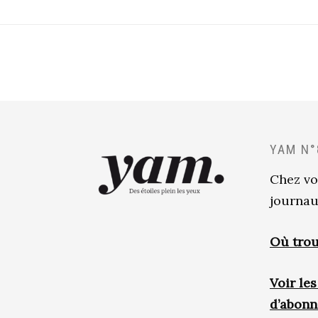
YAM N°
Chez vo
journau
Où trou
Voir le
d’abon