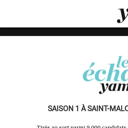
LUVTHEMES_DYNAMIC_INLINE_CSS_PLACEHOL
LIENS RAPIDES
SAISON 1 À SAINT-MALO
Tirés au sort parmi 9 000 candidats