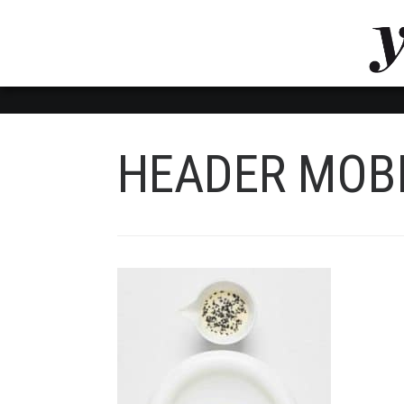
LUVTHEMES_DYNAMIC_INLINE_CSS_PLACEHOL
LIENS RAPIDES
HEADER MOBI