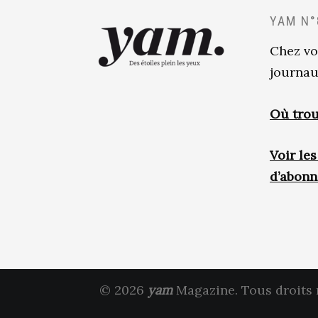
YAM N°
Chez vo
journau
Où trou
Voir le
d’abon
© 2026
yam
Magazine. Tous droits 