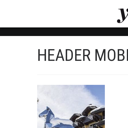
LUVTHEMES_DYNAMIC_INLINE_CSS_PLACEHOL
LIENS RAPIDES
HEADER MOB