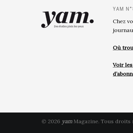
YAM N°
Chez vo
journau
Où trou
Voir le
d’abon
© 2026
yam
Magazine. Tous droits 