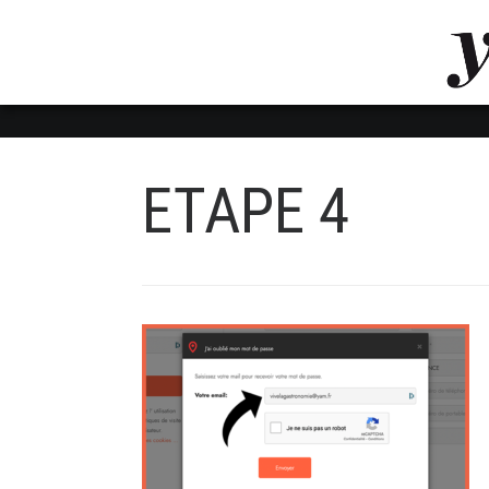
LUVTHEMES_DYNAMIC_INLINE_CSS_PLACEHOL
LIENS RAPIDES
ETAPE 4