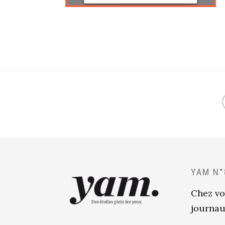
YAM N°
Chez vo
journau