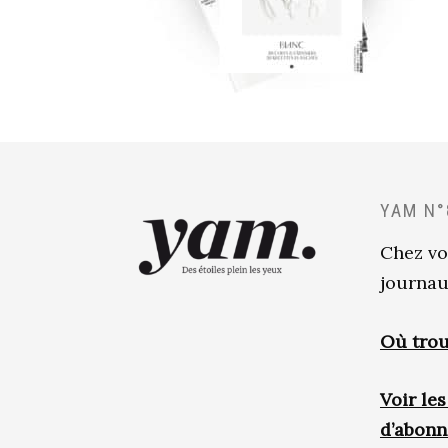
YAM N°
Chez vo
journau
Où trou
Voir le
d’abon