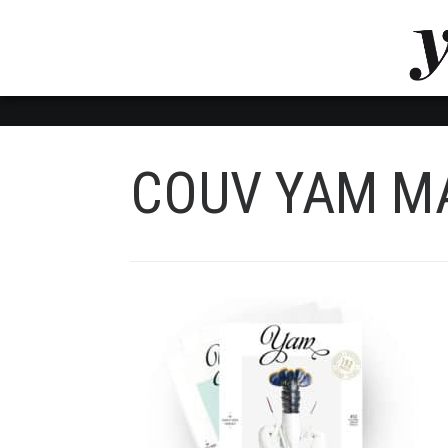
LUVTHEMES_DYNAMIC_INLINE_CSS_PLACEHOL
LIENS RAPIDES
COUV YAM M