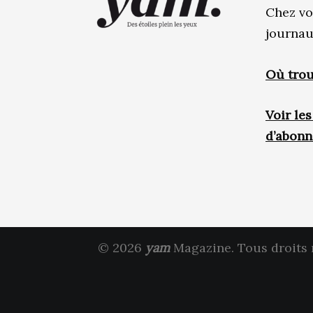
Chez vo
journau
Où trou
Voir le
d’abon
© 2026
yam
Magazine. Tous droits 