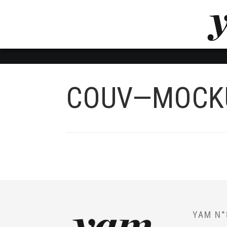
LUVTHEMES_DYNAMIC_INLINE_CSS_PLACEHOL
LIENS RAPIDES
COUV—MOCKU
YAM N°