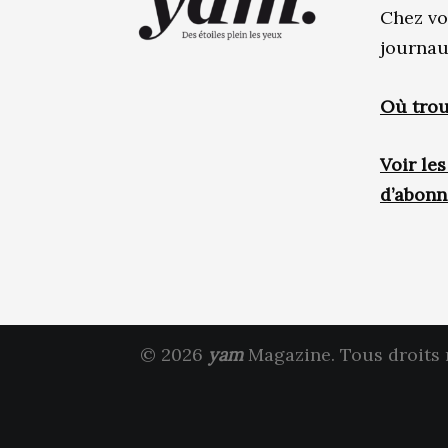
Chez vo
journau
Où trou
Voir le
d’abon
© 2026
yam
Magazine. Tous droits 