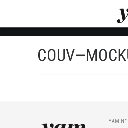
LUVTHEMES_DYNAMIC_INLINE_CSS_PLACEHOL
LIENS RAPIDES
COUV—MOCKU
YAM N°