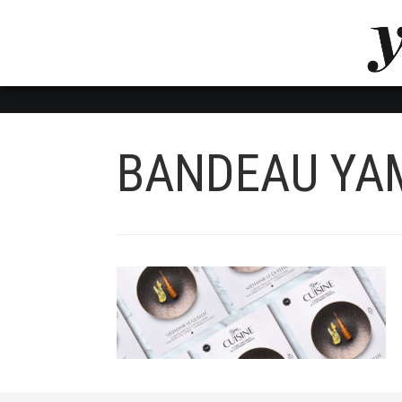
LUVTHEMES_DYNAMIC_INLINE_CSS_PLACEHOL
LIENS RAPIDES
BANDEAU YAM