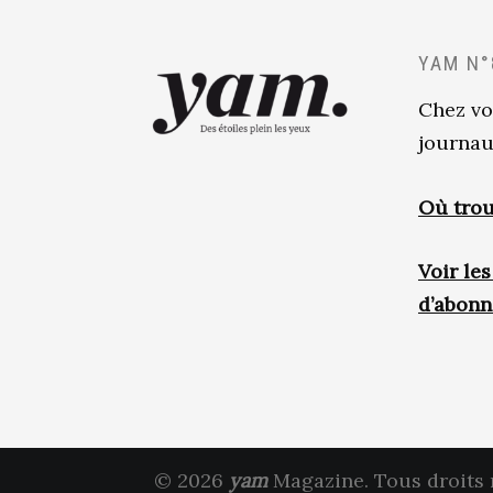
YAM N°
Chez vo
journau
Où trou
Voir le
d’abon
© 2026
yam
Magazine. Tous droits 