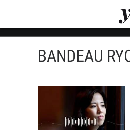
LUVTHEMES_DYNAMIC_INLINE_CSS_PLACEHOL
LIENS RAPIDES
BANDEAU RY