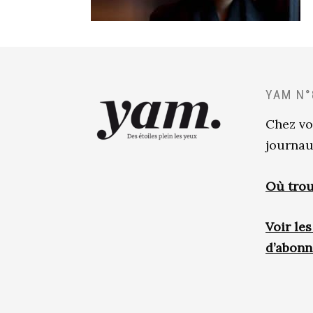
YAM N°
Chez vo
journau
Où trou
Voir le
d’abon