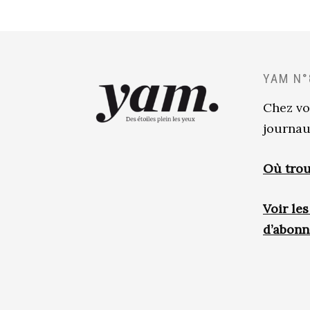
YAM N°
Chez vo
journau
Où trou
Voir le
d’abon