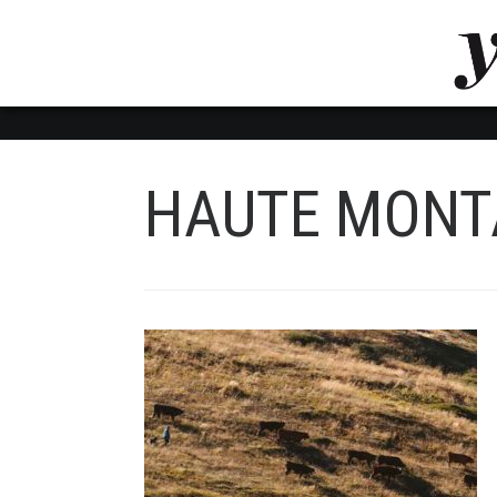
LUVTHEMES_DYNAMIC_INLINE_CSS_PLACEHOL
LIENS RAPIDES
HAUTE MONT