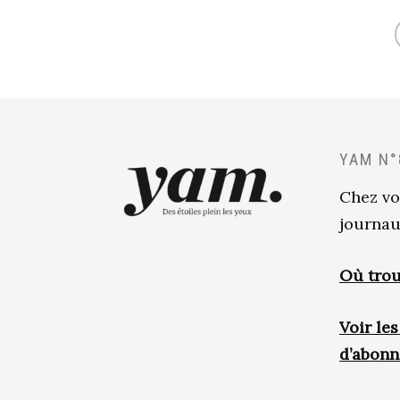
YAM N°
Chez vo
journau
Où trou
Voir le
d’abon