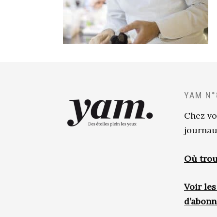
YAM N°
Chez vo
journau
Où trou
Voir le
d’abon