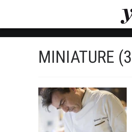
LUVTHEMES_DYNAMIC_INLINE_CSS_PLACEHOL
LIENS RAPIDES
MINIATURE (3