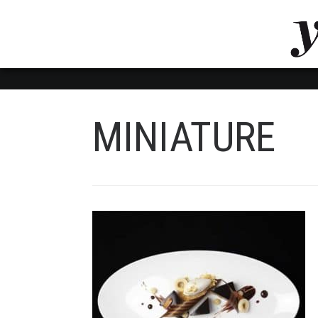
LUVTHEMES_DYNAMIC_INLINE_CSS_PLACEHOL
LIENS RAPIDES
MINIATURE