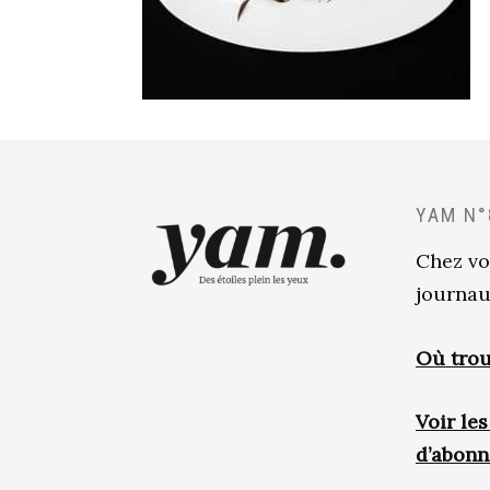
YAM N°
Chez vo
journau
Où trou
Voir le
d’abon