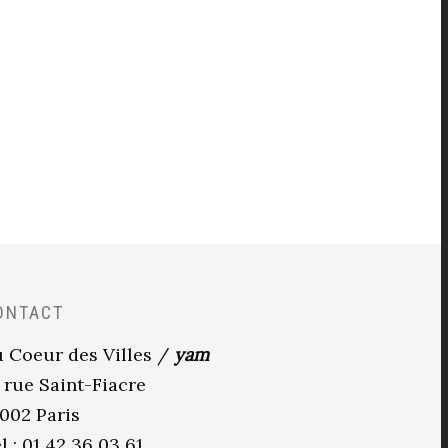
ONTACT
 Coeur des Villes /
yam
 rue Saint-Fiacre
002 Paris
l : 01 42 36 03 61