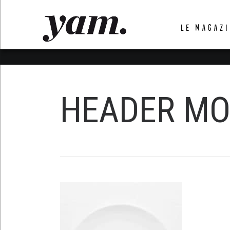
LUVTHEMES_DYNAMIC_INLINE_CSS_PLACEHOL
LE MAGAZI
LIENS RAPIDES
HEADER MO