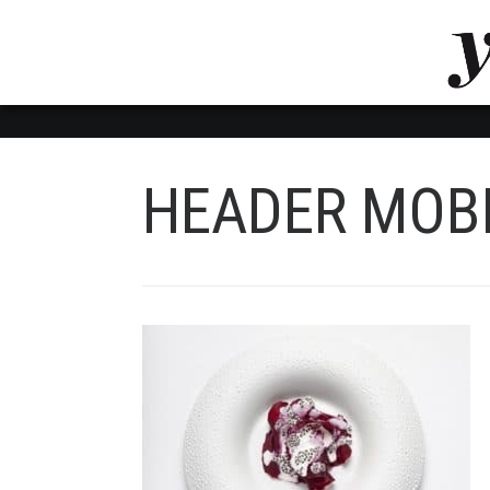
LUVTHEMES_DYNAMIC_INLINE_CSS_PLACEHOL
LIENS RAPIDES
HEADER MOB