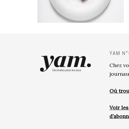
YAM N°
Chez vo
journau
Où trou
Voir le
d’abon