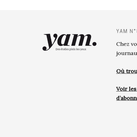
YAM N°
Chez vo
journau
Où trou
Voir le
d’abon