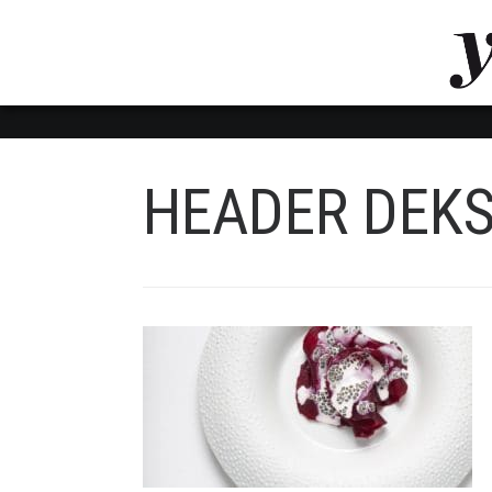
LUVTHEMES_DYNAMIC_INLINE_CSS_PLACEHOL
LIENS RAPIDES
HEADER DEK