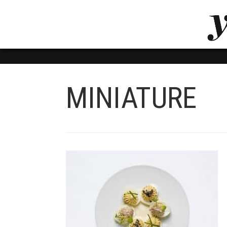
LUVTHEMES_DYNAMIC_INLINE_CSS_PLACEHOL
LIENS RAPIDES
MINIATURE