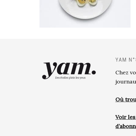
YAM N°
Chez vo
journau
Où trou
Voir le
d’abon