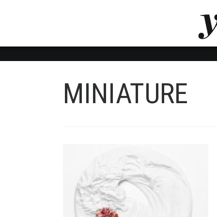
LUVTHEMES_DYNAMIC_INLINE_CSS_PLACEHOL
LIENS RAPIDES
MINIATURE