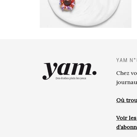
YAM N°
Chez vo
journau
Où trou
Voir le
d’abon