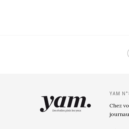
YAM N°
Chez vo
journau