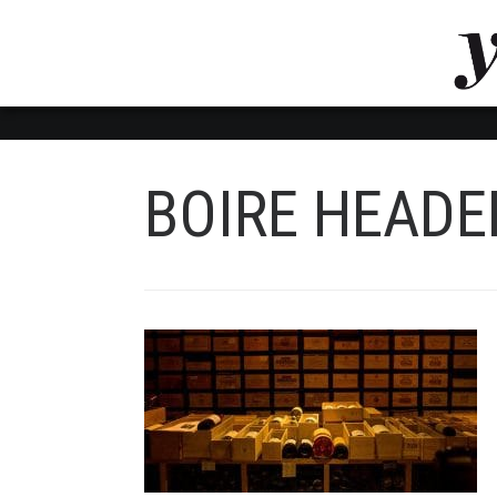
LUVTHEMES_DYNAMIC_INLINE_CSS_PLACEHOL
LIENS RAPIDES
BOIRE HEADE