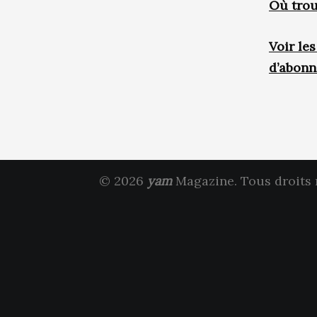
Où trou
Voir le
d’abon
© 2026
yam
Magazine. Tous droits 